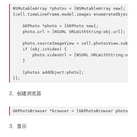
NSMutableArray *photos = [NSMutableArray new];

[cell.timeLineFrame.model.images enumerateObjectsUs
    GKPhoto *photo = [GKPhoto new];

    photo.url = [NSURL URLWithString:obj.url];

    photo.sourceImageView = cell.photosView.subview
    if (obj.isVideo) {

        photo.videoUrl = [NSURL URLWithString:obj.v
    }

    [photos addObject:photo];

2、创建浏览器
3、显示