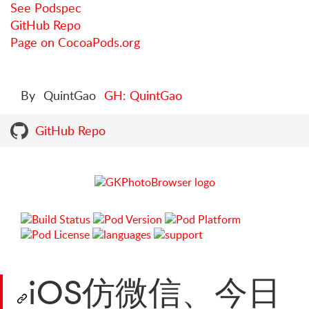
See Podspec
GitHub Repo
Page on CocoaPods.org
By
QuintGao
GH: QuintGao
GitHub Repo
iOS仿微信、今日