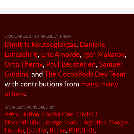
COCOAPODS IS A PROJECT FROM
Dimitris Koutsogiorgas
,
Danielle
Lancashire
,
Eric Amorde
,
Igor Makarov
,
Orta Therox
,
Paul Beusterien
,
Samuel
Giddins
, and
The CocoaPods Dev Team
with contributions from
many, many
others
.
LOVINGLY SPONSORED BY
Artsy
,
Button
,
Capital One
,
CircleCI
,
Discontinuity
,
Emerge Tools
,
Fingertips
,
Google
,
Heroku
,
jsDelivr
,
Realm
,
PSPDFKit
,