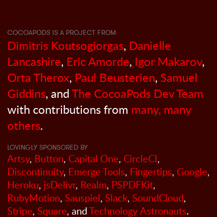
COCOAPODS IS A PROJECT FROM
Dimitris Koutsogiorgas
,
Danielle
Lancashire
,
Eric Amorde
,
Igor Makarov
,
Orta Therox
,
Paul Beusterien
,
Samuel
Giddins
, and
The CocoaPods Dev Team
with contributions from
many, many
others
.
LOVINGLY SPONSORED BY
Artsy
,
Button
,
Capital One
,
CircleCI
,
Discontinuity
,
Emerge Tools
,
Fingertips
,
Google
,
Heroku
,
jsDelivr
,
Realm
,
PSPDFKit
,
RubyMotion
,
Sauspiel
,
Slack
,
SoundCloud
,
Stripe
,
Square
, and
Technology Astronauts
.