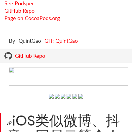
See Podspec
GitHub Repo
Page on CocoaPods.org
By
QuintGao
GH: QuintGao
GitHub Repo
iOS类似微博、抖