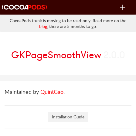
Toggle
navigat
CocoaPods trunk is moving to be read-only. Read more on the
blog
, there are 5 months to go.
GKPageSmoothView
2.0.0
Maintained by
QuintGao
.
Installation Guide