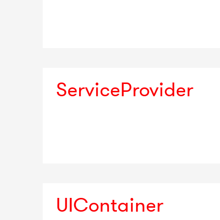
ServiceProvider
UIContainer