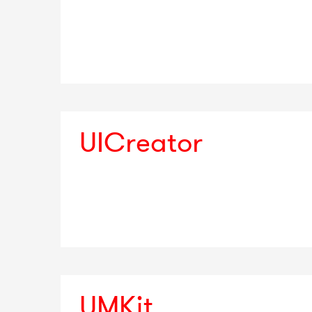
UICreator
UMKit