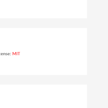
cense:
MIT