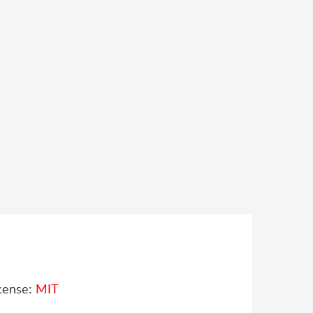
cense:
MIT