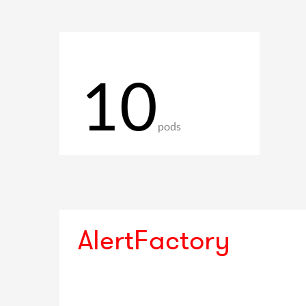
10
pods
AlertFactory